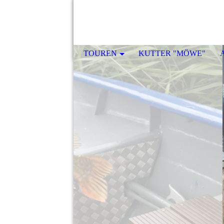
TOUREN
KUTTER "MÖWE"