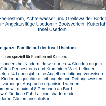
Peenestrom, Achterwasser und Greifswalder Bodde
n * Angelausflüge Usedom * Bootsverleih Kutterfah
Insel Usedom
e ganze Familie auf der Insel Usedom
ouren speziell für Familien mit Kindern.
besonders bei Kindern, da wir nur ca. 4 Stunden angeln
rn" des Peenestroms und Krumminer Wiek befinden.
deten 14 Lebensjahr eine Angelberechtigung vorweisen.
ie Kinder ausgerichtete Leihangeln und Rettungswesten.
 vorheriger Absprache organisiert werden.
ehmen wir maximal 8 Personen an Bord.
e" für diese Fahrt alleine chartern oder
nderen Gästen anschließen.